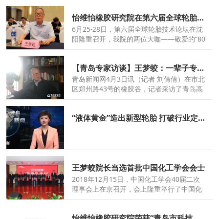
纪念馆参观学习，追忆党的光辉历史，重温
怡维怡橡胶研究院在第六届全球轮胎技术论坛上的声音
初心洗礼，传承使命担当。
6月25-28日，第六届全球轮胎技术论坛在沈
阳隆重召开，我院的两位大咖——敬爱的“80
后”王梦蛟院长和轮胎大咖许叔亮副院长作为
重量嘉宾分别做了精彩的主题发言，EVE再
【青岛专家访谈】王梦蛟：一辈子专注橡胶研究的“80后”
次成为了行业的焦点。
青岛新闻网4月3日讯（记者 刘倩倩）在市北
区郑州路43号的橡胶谷，记者采访了青岛高
级专家协会会员、怡维怡橡胶研究院院长王
梦蛟。
“液体黄金”造出新型轮胎 打破行业定律世界领先
王梦蛟院长当选首批中国化工学会会士
2018年12月15日，中国化工学会40届二次
理事会上在京召开，会上隆重举行了中国化
工学会2018年度首批会士授予仪式。首批会
士共授予20位在化工领域做出卓越成绩和为
怡维怡橡胶研究院荣获“青岛市科技进步奖”二等奖
学会作出突出贡献的会员，其中怡维怡橡胶