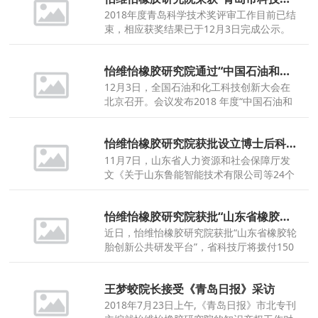
研究院王梦蛟院长位列其中。
2018年度青岛科学技术奖评审工作目前已结
束，相应获奖结果已于12月3日完成公示。
其中，由怡维怡橡胶研究院和赛轮集团股份
有限公司合作完成的“新型安全节能高性能轿
怡维怡橡胶研究院通过“中国石油和化工行业技术创新示范企业”复审
车子午线轮胎关键技术开发及产业化”项目荣
获科技进步奖二等奖。
12月3日，全国石油和化工科技创新大会在
北京召开。会议发布2018 年度“中国石油和
化工行业技术创新示范企业”名单，并举行了
授牌仪式。怡维怡橡胶研究院于2015年首次
怡维怡橡胶研究院获批设立博士后科研工作站
获得认定后，本次顺利通过严格复审，蝉联
此荣誉。
11月7日，山东省人力资源和社会保障厅发
文《关于山东鲁能智能技术有限公司等24个
单位设立博士后科研工作站的通知》（鲁人
社字〔2018〕372号），批准怡维怡橡胶研
怡维怡橡胶研究院获批“山东省橡胶轮胎创新公共研发平台”
究院等24家单位设立博士后科研工作站。
近日，怡维怡橡胶研究院获批“山东省橡胶轮
胎创新公共研发平台”，省科技厅将拨付150
万元专项资金用于平台建设和运行。
王梦蛟院长接受《青岛日报》采访
2018年7月23日上午,《青岛日报》市北专刊