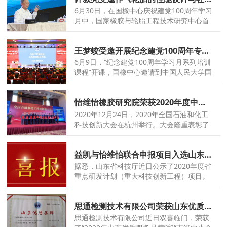
6月30日，在国橡中心庆祝建党100周年学习
月中，国家橡胶与轮胎工程技术研究中心首
席顾问、怡维怡橡胶研究院常务副院长许叔
亮带来了《轮胎的性能设计与社会文明》专
王梦蛟受邀开展纪念建党100周年专题讲座
题讲座。
6月9日，“纪念建党100周年学习月系列培训
课程”开课，国橡中心邀请到中国人民大学国
际关系学院副院长、中国对外战略研究中心
主任、中国国际关系学会副会长金灿荣教授
怡维怡橡胶研究院荣获2020年度中国石化联合会技术发明一等奖
和国橡中心首席科学家、怡维怡橡胶研究院
院长王梦蛟博士进行专题讲座。
2020年12月24日，2020年全国石油和化工
科技创新大会在杭州举行。大会隆重表彰了
2020年度我国石油和化工行业科技创新的获
奖单位和个人。怡维怡橡胶研究院申报的
益凯与怡维怡联合申报项目入选山东省重大科技创新工程
《合成橡胶液相混炼新技术开发及在绿色轮
胎中的应用》成果荣获中国石化联合会技术
据悉，山东省科技厅近日公示了2020年度省
发明一等奖。
重点研发计划（重大科技创新工程）项目。
益凯新材料有限公司与怡维怡橡胶研究院联
合申报的“年产3万吨液相混炼橡胶新材料技
思通检测技术有限公司荣获山东优质服务品牌​&市级中小企业公共服务示范平台
术开发及产业化”项目入选山东省重大科技创
新工程。
思通检测技术有限公司近日双喜临门，荣获