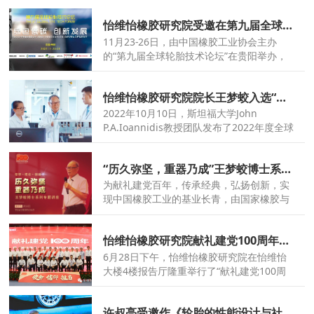
社会发展作出突出贡献的科学技术人员和组
怡维怡橡胶研究院受邀在第九届全球轮胎技术论坛作主题发言
织给予奖励。由国橡中心产业链单位怡维怡
橡胶研究院、益凯新材料和赛轮集团联合开
11月23-26日，由中国橡胶工业协会主办
展的合成橡胶连续液相混炼关键技术开发及
的“第九届全球轮胎技术论坛”在贵阳举办，
产业化应用项目，荣获2022年度山东省技术
会上中国橡胶工业协会轮胎专家组资深轮胎
发明奖一等奖。
专家、怡维怡橡胶研究院常务副院长许叔亮
怡维怡橡胶研究院院长王梦蛟入选“全球前2%顶尖科学家榜单”
和性能研究高级工程师姚冰分别代表研究院
作了《轮胎发展中的科学与技术》、《轮胎
2022年10月10日，斯坦福大学John
结构设计因子对侧偏刚度的影响》的主旨发
P.A.Ioannidis教授团队发布了2022年度全球
言。
前2％顶尖科学家榜单（Top 2％ of
Scientists on Stanford List），国家橡胶与
“历久弥坚，重器乃成”王梦蛟博士系列专题讲座圆满开讲
轮胎工程技术研究中心首席科学家、怡维怡
橡胶研究院院长王梦蛟博士入选。
为献礼建党百年，传承经典，弘扬创新，实
现中国橡胶工业的基业长青，由国家橡胶与
轮胎工程技术研究中心（简称“国橡中心”）
主办，怡维怡橡胶研究院、橡胶学习发展研
怡维怡橡胶研究院献礼建党100周年暨“液体黄金”阶段性成果总结表彰大会隆重举行
究院联合承办的“历久弥坚，重器乃成”王梦
蛟博士系列专题讲座首次开讲。
6月28日下午，怡维怡橡胶研究院在怡维怡
大楼4楼报告厅隆重举行了“献礼建党100周
年暨‘液体黄金’阶段性成果总结表彰大会”
许叔亮受邀作《轮胎的性能设计与社会文明》专题讲座